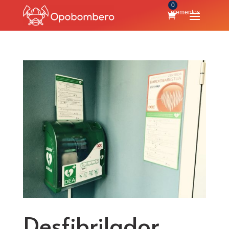
0
elementos
Desfibrilador