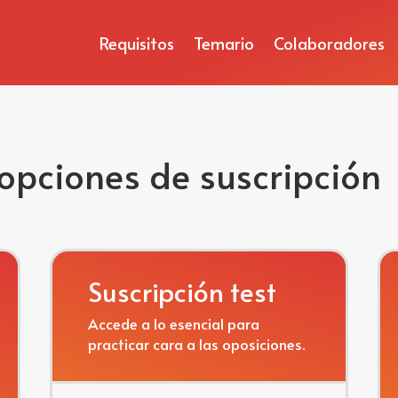
Requisitos
Temario
Colaboradores
opciones de suscripción
Suscripción test
Accede a lo esencial para
practicar cara a las oposiciones.